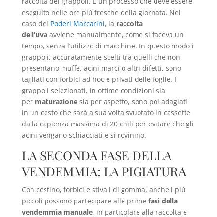
raccolta dei grappoli. È un processo che deve essere
eseguito nelle ore più fresche della giornata. Nel
caso dei
Poderi Marcarini
, la
raccolta
dell’uva
avviene manualmente, come si faceva un
tempo, senza l’utilizzo di macchine. In questo modo i
grappoli, accuratamente scelti tra quelli che non
presentano muffe, acini marci o altri difetti, sono
tagliati con forbici ad hoc e privati delle foglie. I
grappoli selezionati, in ottime condizioni sia
per
maturazione
sia per aspetto, sono poi adagiati
in un cesto che sarà a sua volta svuotato in cassette
dalla capienza massima di 20 chili per evitare che gli
acini vengano schiacciati e si rovinino.
LA SECONDA FASE DELLA
VENDEMMIA: LA PIGIATURA
Con cestino, forbici e stivali di gomma, anche i più
piccoli possono partecipare alle prime
fasi della
vendemmia manuale
, in particolare alla raccolta e